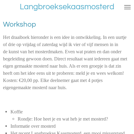
Langbroeksekaasmosterd
Ga
direct
naar
Workshop
de
hoofdinhoud
Het draaiboek hieronder is een idee in ontwikkeling. In een uurtje
of drie op vrijdag of zaterdag wijd ik vier of vijf mensen in in
de kunst van het mosterdmaken. Even wat praten en dan onder
begeleiding gewoon doen. Direct resultaat want iedereen gaat met
eigen gemaakte mosterd naar huis. Als er een groepje is dat zin
heeft om het idee eens uit te proberen: meld je en wees welkom!
Kosten: €20,00 pp. Elke deelnemer gaat met 4 potjes
eigengemaakte mosterd naar huis.
Koffie
Rondje: Hoe heet je en wat heb je met mosterd?
Informatie over mosterd
Het recept Langbroekse Kaasmosterd, een mooi misverstand